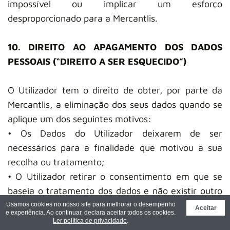
impossível ou implicar um esforço
desproporcionado para a Mercantlis.
10. DIREITO AO APAGAMENTO DOS DADOS
PESSOAIS (“DIREITO A SER ESQUECIDO”)
O Utilizador tem o direito de obter, por parte da
Mercantlis, a eliminação dos seus dados quando se
aplique um dos seguintes motivos:
• Os Dados do Utilizador deixarem de ser
necessários para a finalidade que motivou a sua
recolha ou tratamento;
• O Utilizador retirar o consentimento em que se
baseia o tratamento dos dados e não existir outro
fundamento jurídico para o referido tratamento;
Usamos cookies no nosso site para melhorar o desempenho
Aceitar
e experiência. Ao continuar, declara aceitar todos os cookies.
• O Utilizador opor-se ao tratamento ao abrigo do
Ler política de privacidade
.